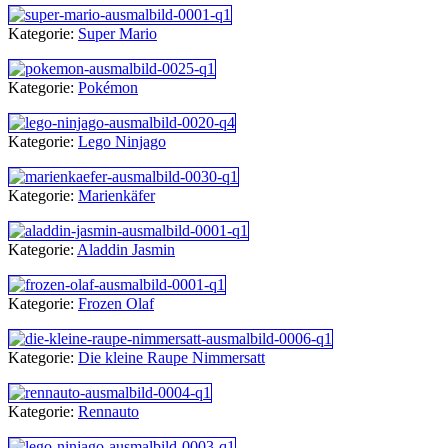
Kategorie:
Super Mario
Kategorie:
Pokémon
Kategorie:
Lego Ninjago
Kategorie:
Marienkäfer
Kategorie:
Aladdin Jasmin
Kategorie:
Frozen Olaf
Kategorie:
Die kleine Raupe Nimmersatt
Kategorie:
Rennauto