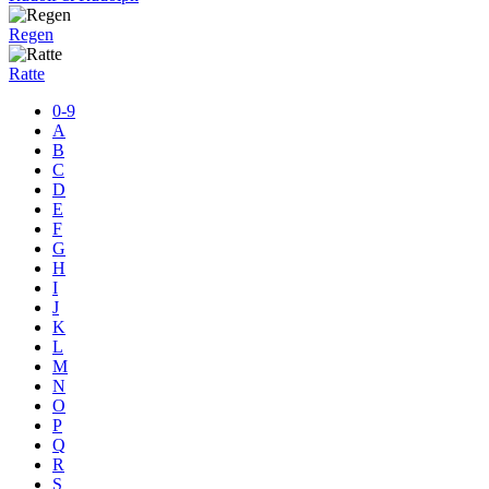
Regen
Ratte
0-9
A
B
C
D
E
F
G
H
I
J
K
L
M
N
O
P
Q
R
S