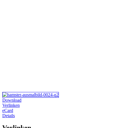
Download
Verlinken
eCard
Details
Verlinken