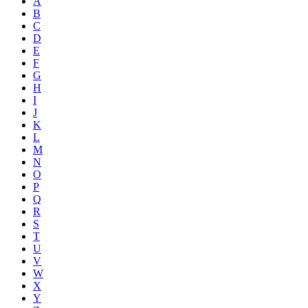
A
B
C
D
E
F
G
H
I
J
K
L
M
N
O
P
Q
R
S
T
U
V
W
X
Y