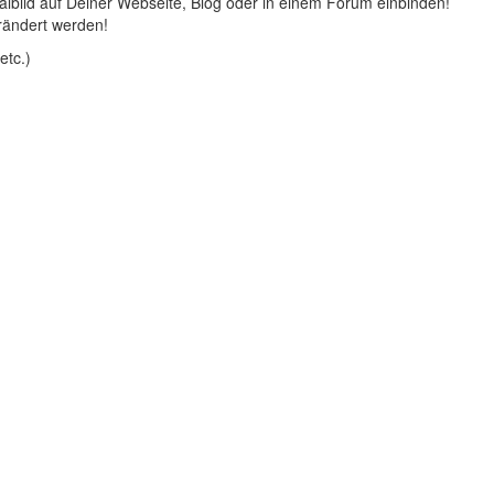
lbild auf Deiner Webseite, Blog oder in einem Forum einbinden!
rändert werden!
etc.)