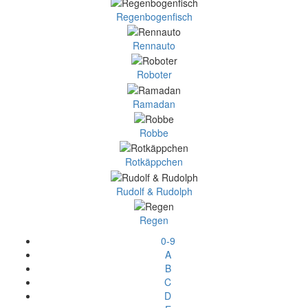
Regenbogenfisch
Rennauto
Roboter
Ramadan
Robbe
Rotkäppchen
Rudolf & Rudolph
Regen
0-9
A
B
C
D