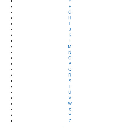
E
F
G
H
I
J
K
L
M
N
O
P
Q
R
S
T
U
V
W
X
Y
Z