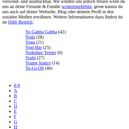
verwend- und ausdruckbar. Wir würden uns jedoch freuen wenn du
uns an deine Freunde & Familie
weiterempfiehlst
, gerne kannst du
uns auch auf deiner Webseite, Blog oder deinem Profil in den
sozialen Medien erwähnen. Weitere Informationen dazu findest du
im
Hilfe Bereich
.
Yo Gabba Gabba
(42)
Yoda
(28)
Yoga
(21)
Yogi Bär
(25)
Yorkshire Terrier
(6)
Yoshi
(27)
Young Justice
(14)
Yu-Gi-Oh
(46)
0-9
A
B
C
D
E
F
G
H