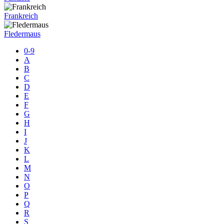
Frankreich
Fledermaus
0-9
A
B
C
D
E
F
G
H
I
J
K
L
M
N
O
P
Q
R
S