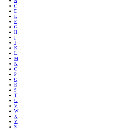
B
C
D
E
F
G
H
I
J
K
L
M
N
O
P
Q
R
S
T
U
V
W
X
Y
Z