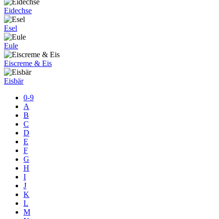
Eidechse
Esel
Eule
Eiscreme & Eis
Eisbär
0-9
A
B
C
D
E
F
G
H
I
J
K
L
M