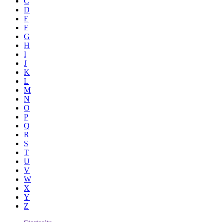
C
D
E
F
G
H
I
J
K
L
M
N
O
P
Q
R
S
T
U
V
W
X
Y
Z