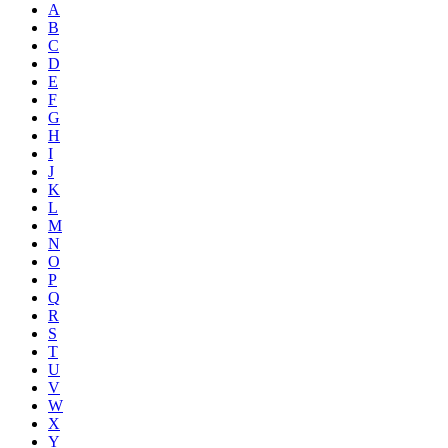
A
B
C
D
E
F
G
H
I
J
K
L
M
N
O
P
Q
R
S
T
U
V
W
X
Y