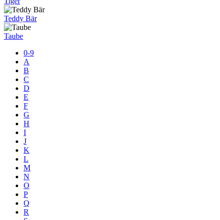
Tiger
Teddy Bär
Taube
0-9
A
B
C
D
E
F
G
H
I
J
K
L
M
N
O
P
Q
R