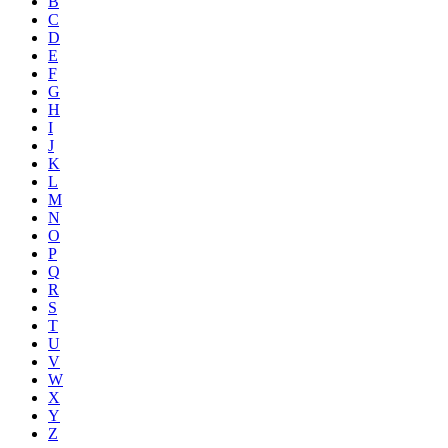
B
C
D
E
F
G
H
I
J
K
L
M
N
O
P
Q
R
S
T
U
V
W
X
Y
Z