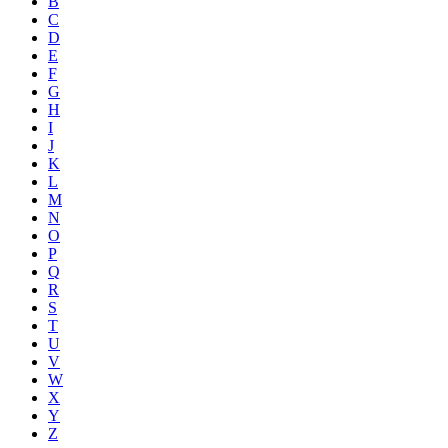
B
C
D
E
F
G
H
I
J
K
L
M
N
O
P
Q
R
S
T
U
V
W
X
Y
Z