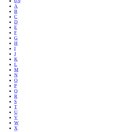
0-9
A
B
C
D
E
F
G
H
I
J
K
L
M
N
O
P
Q
R
S
T
U
V
W
X