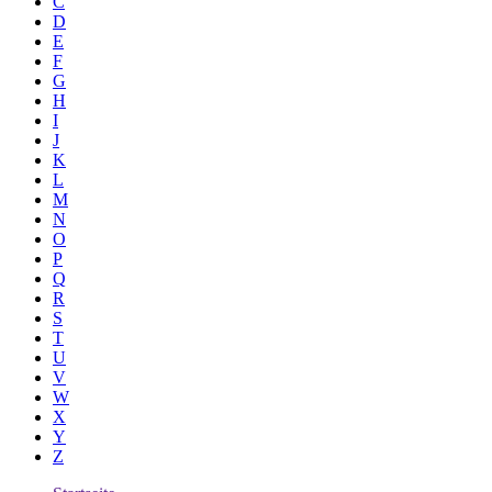
C
D
E
F
G
H
I
J
K
L
M
N
O
P
Q
R
S
T
U
V
W
X
Y
Z