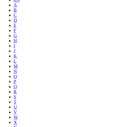
A
B
C
D
E
F
G
H
I
J
K
L
M
N
O
P
Q
R
S
T
U
V
W
X