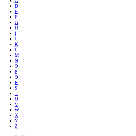
C
D
E
F
G
H
I
J
K
L
M
N
O
P
Q
R
S
T
U
V
W
X
Y
Z