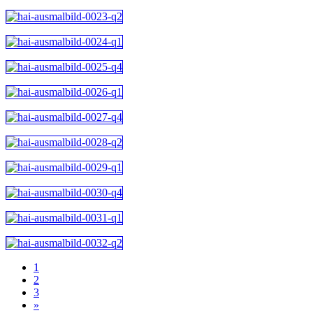
1
2
3
»