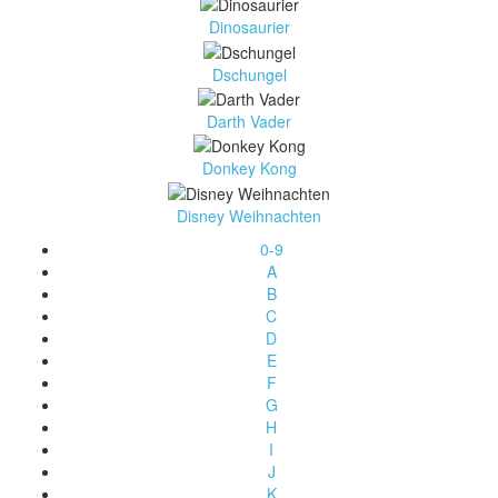
Dinosaurier
Dschungel
Darth Vader
Donkey Kong
Disney Weihnachten
0-9
A
B
C
D
E
F
G
H
I
J
K