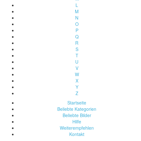
L
M
N
O
P
Q
R
S
T
U
V
W
X
Y
Z
Startseite
Beliebte Kategorien
Beliebte Bilder
Hilfe
Weiterempfehlen
Kontakt