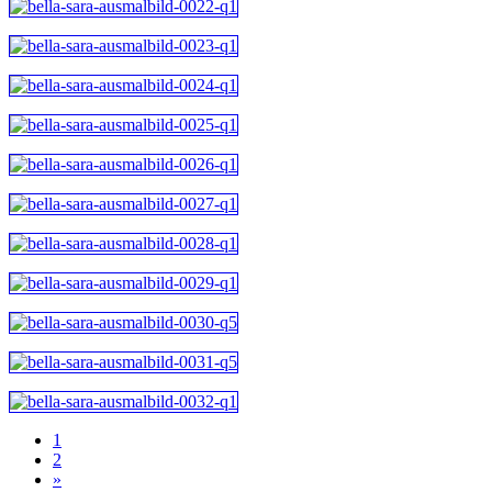
1
2
»