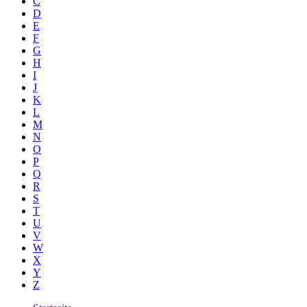
C
D
E
F
G
H
I
J
K
L
M
N
O
P
Q
R
S
T
U
V
W
X
Y
Z