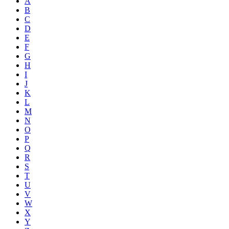
A
B
C
D
E
F
G
H
I
J
K
L
M
N
O
P
Q
R
S
T
U
V
W
X
Y