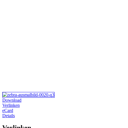
Download
Verlinken
eCard
Details
Verlinken