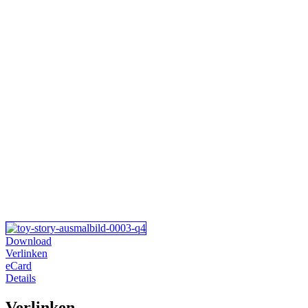
Download
Verlinken
eCard
Details
Verlinken