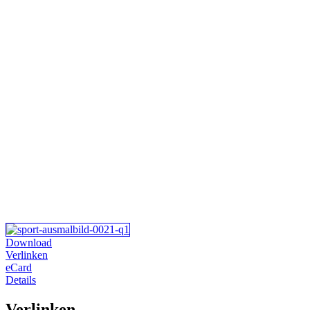
Download
Verlinken
eCard
Details
Verlinken