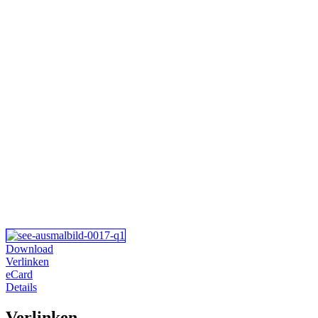
Download
Verlinken
eCard
Details
Verlinken