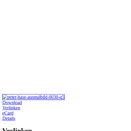
Download
Verlinken
eCard
Details
Verlinken