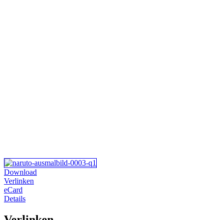
Download
Verlinken
eCard
Details
Verlinken