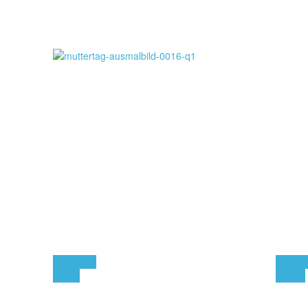
Download
Verlink
eCard
Details