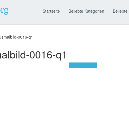
org
Startseite
Beliebte Kategorien
Beliebte 
usmalbild-0016-q1
albild-0016-q1
Nächstes Bild »