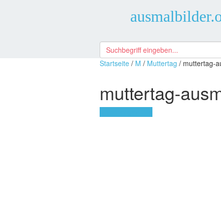
ausmalbilder.
Startseite
/
M
/
Muttertag
/ muttertag-a
muttertag-ausm
« Vorheriges Bild