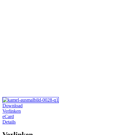
Download
Verlinken
eCard
Details
Verlinken