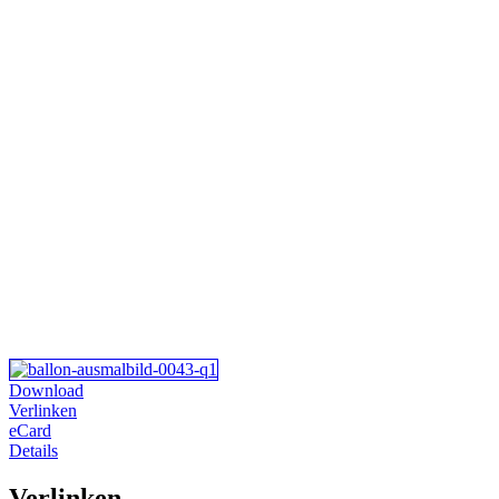
Download
Verlinken
eCard
Details
Verlinken