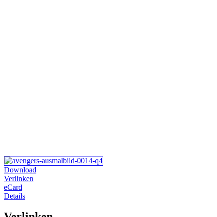
Download
Verlinken
eCard
Details
Verlinken