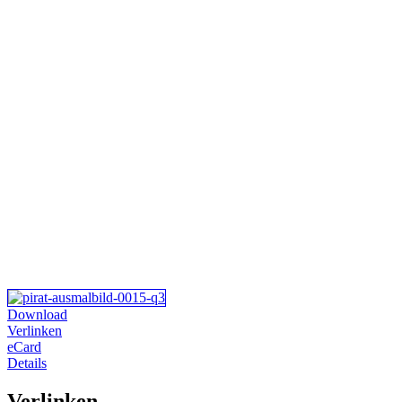
Download
Verlinken
eCard
Details
Verlinken