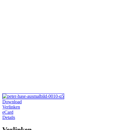
Download
Verlinken
eCard
Details
Verlinken