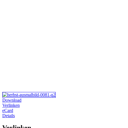
Download
Verlinken
eCard
Details
Verlinken