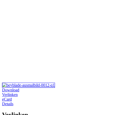
Download
Verlinken
eCard
Details
Verlinken