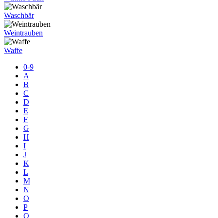
Waschbär
Weintrauben
Waffe
0-9
A
B
C
D
E
F
G
H
I
J
K
L
M
N
O
P
Q