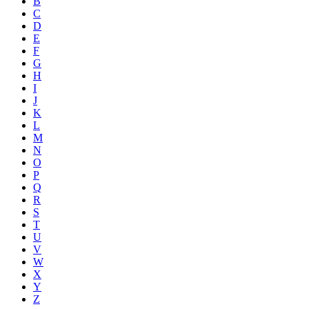
B
C
D
E
F
G
H
I
J
K
L
M
N
O
P
Q
R
S
T
U
V
W
X
Y
Z