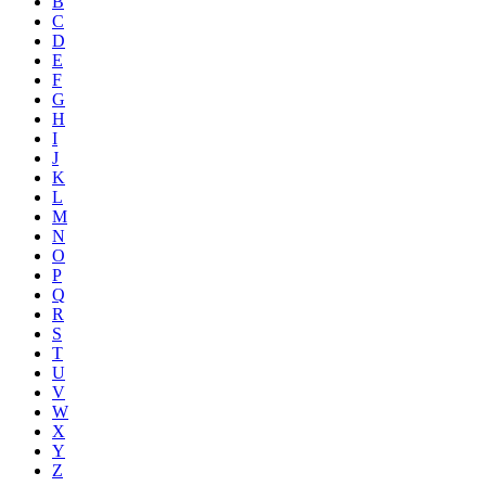
B
C
D
E
F
G
H
I
J
K
L
M
N
O
P
Q
R
S
T
U
V
W
X
Y
Z