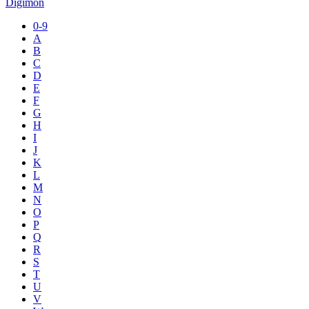
Digimon
0-9
A
B
C
D
E
F
G
H
I
J
K
L
M
N
O
P
Q
R
S
T
U
V